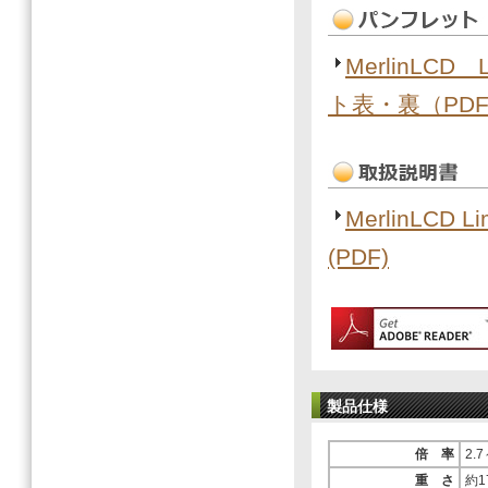
MerlinLC
ト表・裏（PD
MerlinLC
(PDF)
製品仕様
倍 率
2.
重 さ
約1