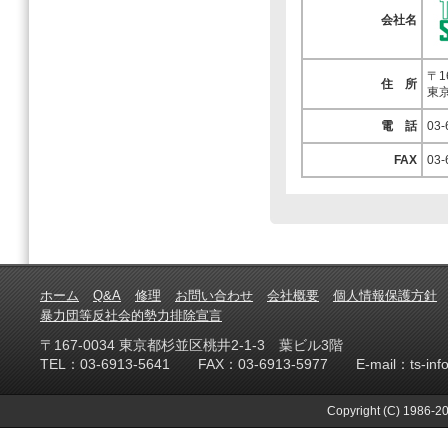
会社名
〒1
住 所
東京
電 話
03-
FAX
03-
ホーム
Q&A
修理
お問い合わせ
会社概要
個人情報保護方針
暴力団等反社会的勢力排除宣言
〒167-0034 東京都杉並区桃井2-1-3 葉ビル3階
TEL：03-6913-5641 FAX：03-6913-5977 E-mail：ts-info@te
Copyright (C) 1986-