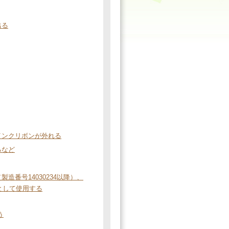
出る
インクリボンが外れる
るなど
32（製造番号14030234以降）、
ーとして使用する
う