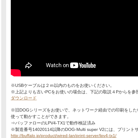
※USBケーブルは２ｍ以内のものをお使いください。
※上記よりも古いPCをお使いの場合は、下記の取説４Pからを参
ダウンロード
※旧DOGシリーズをお使いで、ネットワーク経由での印刷をし
使って動かすことができます。
⇒バッファローのLPV4-TX1で動作検証済み
※製造番号14020114以降のDOG-Multi super V2には、プ
http://buffalo.jp/product/wired-lan/print-server/lpv4-tx1/