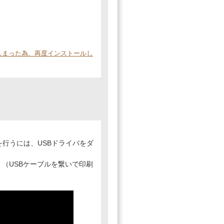
除してしまった為、再度インストールし
定を行うには、USBドライバをダ
ます。（USBケーブルを繋いで印刷