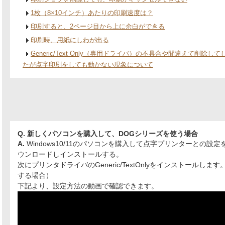
1枚（8×10インチ）あたりの印刷速度は？
印刷すると、2ページ目から上に余白ができる
印刷時、用紙にしわが出る
Generic/Text Only（専用ドライバ）の不具合や間違えて削
たが点字印刷をしても動かない現象について
Q. 新しくパソコンを購入して、DOGシリーズを使う場合
A.
Windows10/11のパソコンを購入して点字プリンターとの設
ウンロードしインストールする。
次にプリンタドライバのGeneric/TextOnlyをインストールし
する場合）
下記より、設定方法の動画で確認できます。