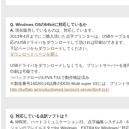
Q. Windows OSの64bitに対応しているか
A.
現在販売しているものは、対応しています。
2013年4月までにご購入頂いた点字プリンターは、USBケーブル
応のUSBドライバをダウンロードして頂ければ印刷ができます。
下記ページからダウンロードしてください。
ダウンロードページを開く
USBドライバをダウンロードしなくても、プリントサーバーを使
印刷は可能です。
⇒バッファローのLPV4-TX1で動作検証済み
※製造番号14020114以降のDOG-Multi super V2には、プ
http://buffalo.jp/product/wired-lan/print-server/lpv4-tx1/
Q. 対応している点訳ソフトは？
A.
MBDE、ハートコミュニケーション21、点字編集システム5・
ジョンのブレイルスターfor Windows、EXTRA for Windows