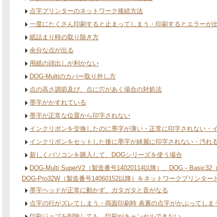
点字プリンターのネットワーク接続方法
一度にたくさん印刷すると止まってしまう・印刷するとエラーが
紙詰まり時の取り除き方
余分な点が出る
用紙の頭出しが利かない
DOG-Multiのカバー取り外し方
点の高さ調節及び、点に穴があく場合の対処法
墨字がかすれている
墨字が正常な位置から印字されない
インクリボンを交換したのに墨字が薄い・正常に印字されない・
インクリボンをセットした後に墨字が綺麗に印字されない・汚れ
新しくパソコンを購入して、DOGシリーズを使う場合
DOG-Multi SuperV2（製造番号14020114以降）、DOG－Basic
DOG-Pro32W（製造番号14060152以降）をネットワークプリンタ
墨字ヘッドが正常に動かず、ガタガタと音がなる
点字の行がズレてしまう・両面印刷時 表裏の点字がかぶってしま
印刷ジョブを削除しても、印刷がキャンセルできない