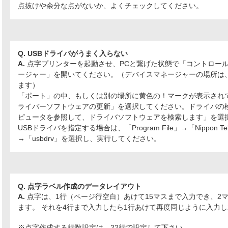
点抜けや余分な点がないか、よくチェックしてください。
Q. USBドライバがうまく入らない
A.
点字プリンターを起動させ、PCと繋げた状態で「コントロー
ージャー」を開いてください。（デバイスマネージャーの場所は
ます）
「ポート」の中、もしくは別の場所に黄色の！マークが表示され
ライバーソフトウェアの更新」を選択してください。ドライバの
ピュータを参照して、ドライバソフトウェアを検索します」を選択
USBドライバを指定する場合は、「Program File」→「Nippon Tele
→「usbdrv」を選択し、実行してください。
Q. 点字ラベル作成のデータレイアウト
A.
点字は、1行（ページ行空白）あけて15マスまで入力でき、2
ます。 それを4行まで入力したら1行あけて再度同じように入力し
※点字作成する行数設定は、22行で設定して下さい。