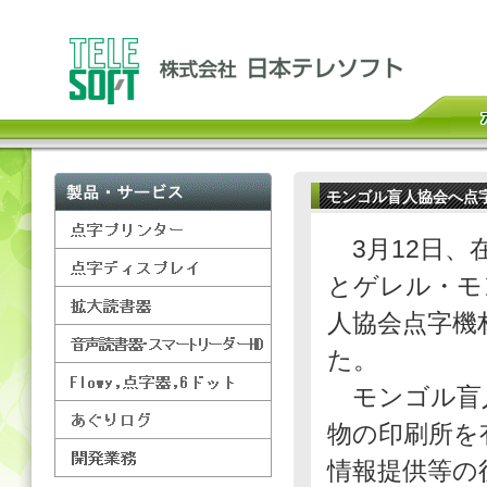
モンゴル盲人協会へ点
3月12日、
とゲレル・モ
人協会点字機
た。
モンゴル盲人
物の印刷所を
情報提供等の