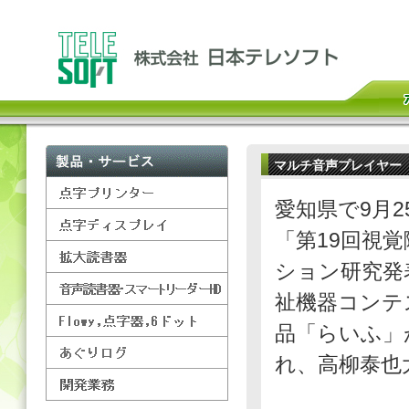
マルチ音声プレイヤー
愛知県で9月2
「第19回視
ション研究発
祉機器コンテ
品「らいふ」
れ、高柳泰也